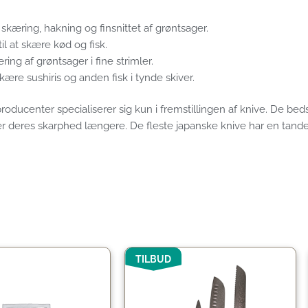
 skæring, hakning og finsnittet af grøntsager.
l at skære kød og fisk.
ing af grøntsager i fine strimler.
skære sushiris og anden fisk i tynde skiver.
roducenter specialiserer sig kun i fremstillingen af ​​knive. De bed
der deres skarphed længere. De fleste japanske knive har en tand
Den
Den
TILBUD
oprindelige
aktuelle
pris
pris
var:
er: