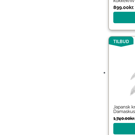
kokkekniv
899.00
kr.
TILBUD
Japansk kn
Damaskus
1,740.00
kr.