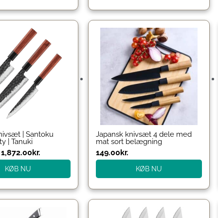
Den
Den
oprindelige
aktuelle
pris
pris
var:
er:
2,177.00kr..
1,872.00kr..
nivsæt | Santoku
Japansk knivsæt 4 dele med
y | Tanuki
mat sort belægning
1,872.00
kr.
149.00
kr.
KØB NU
KØB NU