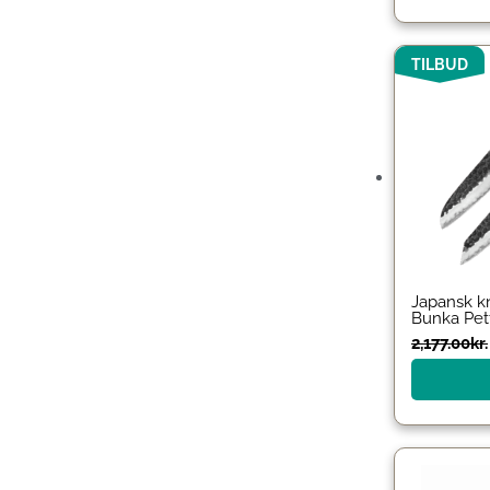
TILBUD
Japansk k
Bunka Pett
2,177.00
kr.