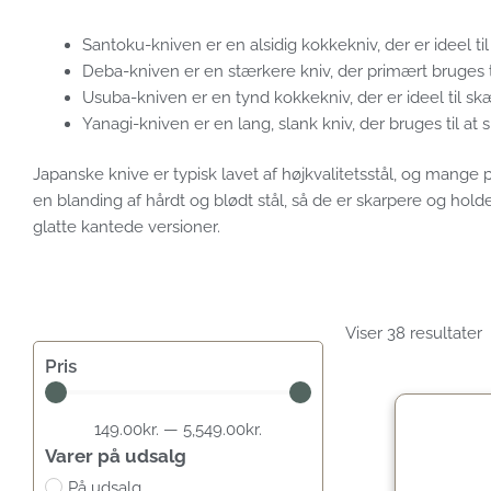
Santoku-kniven er en alsidig kokkekniv, der er ideel til
Deba-kniven er en stærkere kniv, der primært bruges ti
Usuba-kniven er en tynd kokkekniv, der er ideel til skær
Yanagi-kniven er en lang, slank kniv, der bruges til at 
Japanske knive er typisk lavet af højkvalitetsstål, og mange p
en blanding af hårdt og blødt stål, så de er skarpere og hol
glatte kantede versioner.
Viser 38 resultater
Pris
149.00
kr.
—
5,549.00
kr.
Varer på udsalg
På udsalg