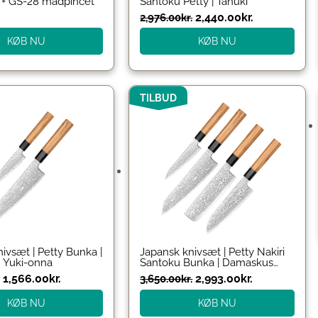
 + GS-28 madpincet
Santoku Petty | Tanuki
2,440.00
kr.
2,976.00
kr.
KØB NU
KØB NU
Den
Den
Den
Den
TILBUD
oprindelige
aktuelle
oprindelige
aktuelle
pris
pris
pris
pris
var:
er:
var:
er:
1,740.00kr..
1,566.00kr..
3,650.00kr..
2,993.00kr..
ivsæt | Petty Bunka |
Japansk knivsæt | Petty Nakiri
 Yuki-onna
Santoku Bunka | Damaskus
Yuki-onna
1,566.00
kr.
2,993.00
kr.
3,650.00
kr.
KØB NU
KØB NU