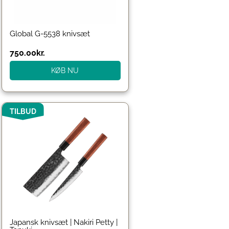
Global G-5538 knivsæt
750.00
kr.
KØB NU
Den
Den
TILBUD
oprindelige
aktuelle
pris
pris
var:
er:
1,378.00kr..
1,240.00kr..
Japansk knivsæt | Nakiri Petty |