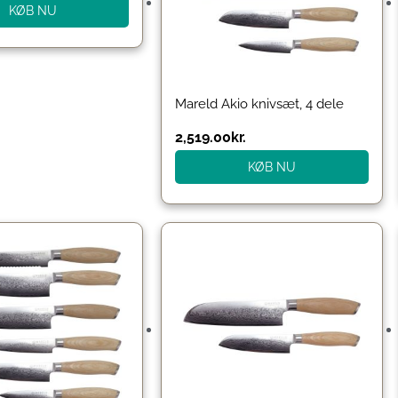
KØB NU
Mareld Akio knivsæt, 4 dele
2,519.00
kr.
KØB NU