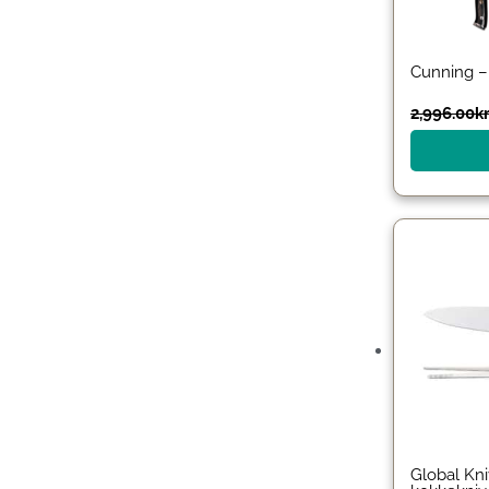
Cunning –
2,996.00
kr
Global Kni