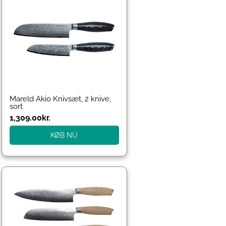
Mareld Akio Knivsæt, 2 knive,
sort
1,309.00
kr.
KØB NU