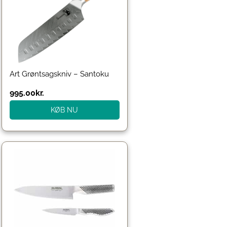
Art Grøntsagskniv – Santoku
995.00
kr.
KØB NU