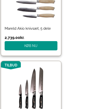
Mareld Akio knivsæt, 5 dele
2,739.00
kr.
KØB NU
Den
Den
TILBUD
oprindelige
aktuelle
pris
pris
var:
er:
2,896.00kr..
2,319.00kr..