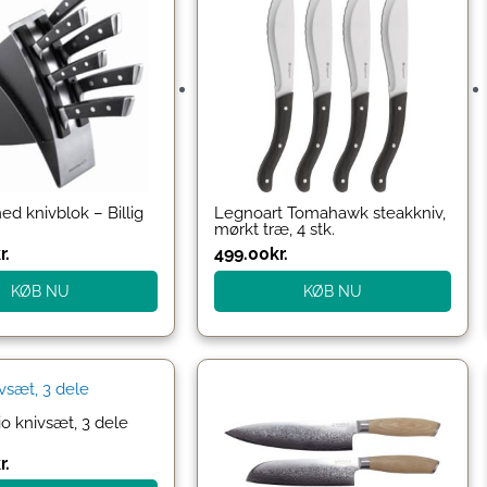
d knivblok – Billig
Legnoart Tomahawk steakkniv,
mørkt træ, 4 stk.
r.
499.00
kr.
KØB NU
KØB NU
o knivsæt, 3 dele
r.