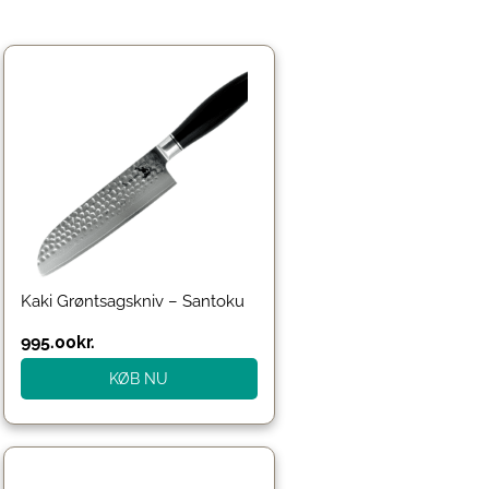
Kaki Grøntsagskniv – Santoku
995.00
kr.
KØB NU