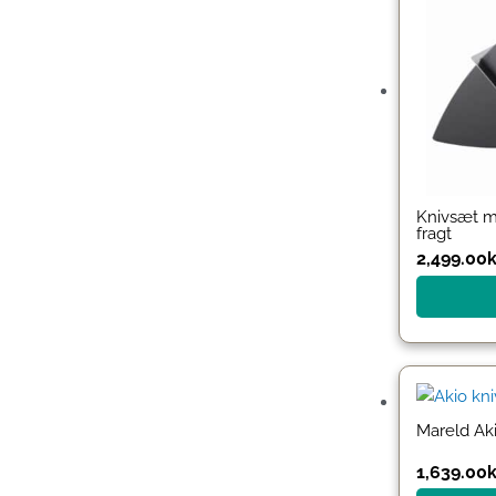
Knivsæt me
fragt
2,499.00
k
Mareld Aki
1,639.00
k