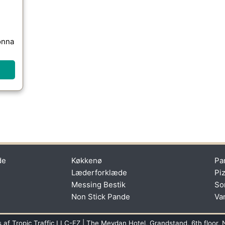
onna
de
Køkkenø
Pa
Læderforklæde
Pi
Messing Bestik
So
Non Stick Pande
Va
s af Tropic Traffic LLC-FZ | The Meydan Hotel, Grandstand, 6th floor, 