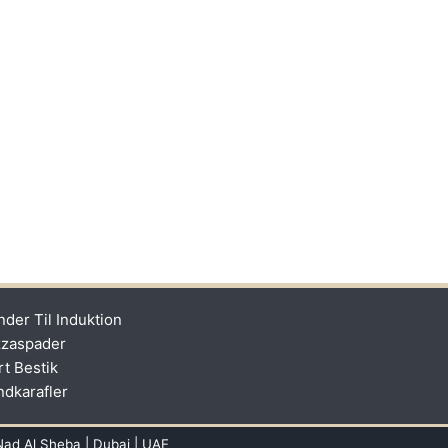
nder Til Induktion
zzaspader
rt Bestik
ndkarafler
Nad Al Sheba | Dubai | UAE