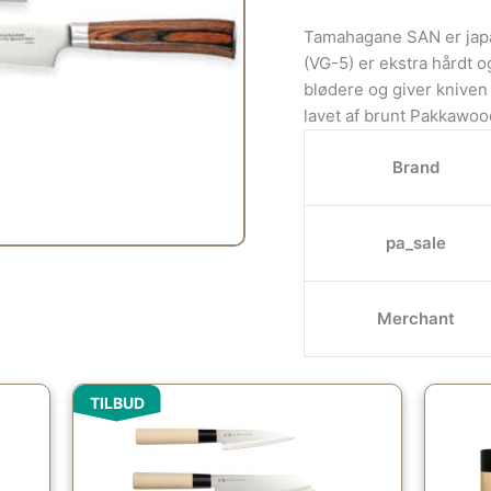
Tamahagane SAN er japan
(VG-5) er ekstra hårdt o
blødere og giver kniven
lavet af brunt Pakkawoo
Brand
pa_sale
Merchant
Den
Den
TILBUD
e
oprindelige
aktuelle
pris
pris
var:
er:
00kr..
1,099.00kr..
899.00kr..