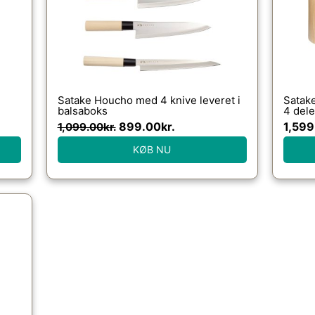
Satake Houcho med 4 knive leveret i
Satak
balsaboks
4 dele
899.00
kr.
1,599
1,099.00
kr.
KØB NU
e
00kr..