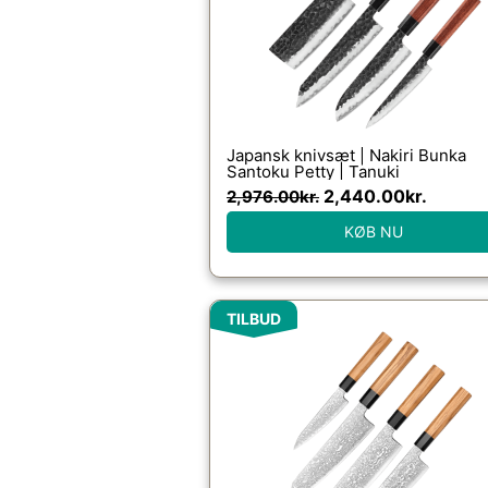
Japansk knivsæt | Nakiri Bunka
Santoku Petty | Tanuki
2,440.00
kr.
2,976.00
kr.
KØB NU
Den
Den
TILBUD
oprindelige
aktuell
pris
pris
var:
er:
3,650.00kr..
2,993.