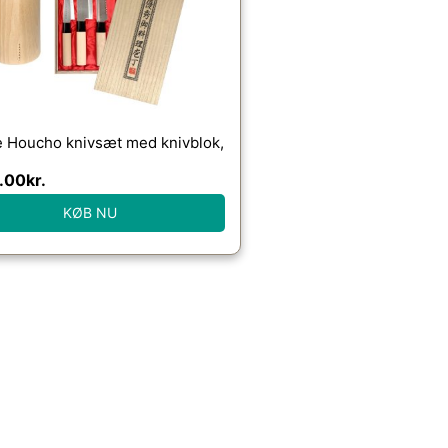
e Houcho knivsæt med knivblok,
.00
kr.
KØB NU