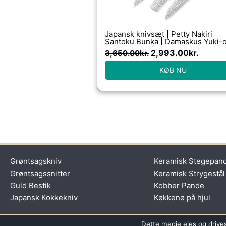
Japansk knivsæt | Petty Nakiri
Santoku Bunka | Damaskus Yuki-
2,993.00
kr.
3,650.00
kr.
KØB NU
Grøntsagskniv
Keramisk Stegepan
Grøntsagssnitter
Keramisk Strygestål
Guld Bestik
Kobber Pande
Japansk Kokkekniv
Køkkenø på hjul
Dette medie ejes og drive