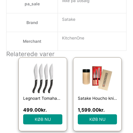
Ikke på udsalg
pa_sale
Satake
Brand
KitchenOne
Merchant
Relaterede varer
Legnoart Tomahawk steakkniv, mørkt træ, 4 stk.
Satake Houcho knivsæt med knivblok, 4 dele
499.00
kr.
1,599.00
kr.
KØB NU
KØB NU