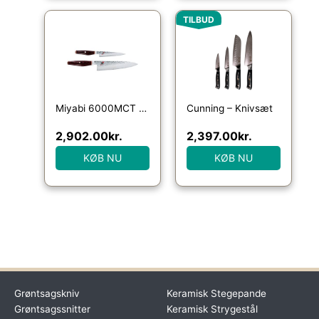
Den oprindelige pris va
Den aktuelle
TILBUD
Miyabi 6000MCT 2-dels knivsæt
Cunning – Knivsæt
2,902.00
kr.
2,397.00
kr.
KØB NU
KØB NU
Grøntsagskniv
Keramisk Stegepande
Grøntsagssnitter
Keramisk Strygestål